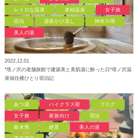
レトロな温泉
単純温泉
女子旅
宿泊
源泉かけ流し
神奈川県
美人の湯
2022.12.01
*塔ノ沢の老舗旅館で建築美と美肌湯に酔った日*塔ノ沢温
泉福住楼ひとり宿泊記
あつ湯
ハイクラス宿
ブログ
女子旅
家族向け
宿泊
栃木県
絶景
美人の湯