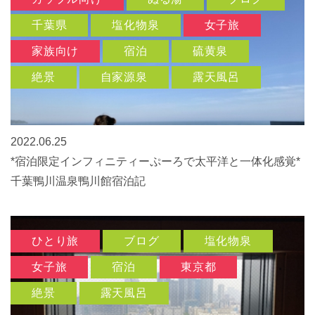
千葉県
塩化物泉
女子旅
家族向け
宿泊
硫黄泉
絶景
自家源泉
露天風呂
2022.06.25
*宿泊限定インフィニティーぷーろで太平洋と一体化感覚*
千葉鴨川温泉鴨川館宿泊記
ひとり旅
ブログ
塩化物泉
女子旅
宿泊
東京都
絶景
露天風呂