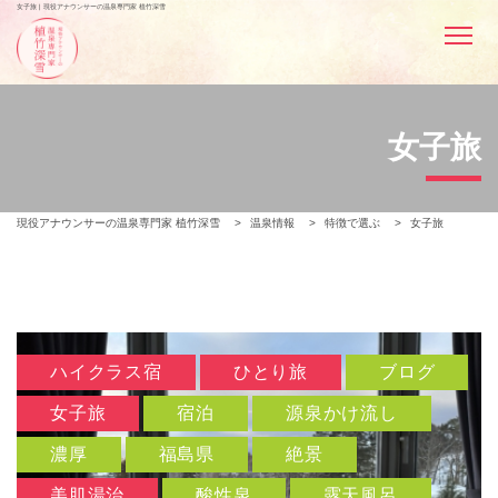
女子旅 | 現役アナウンサーの温泉専門家 植竹深雪
女子旅
現役アナウンサーの温泉専門家 植竹深雪
>
温泉情報
>
特徴で選ぶ
>
女子旅
ハイクラス宿
ひとり旅
ブログ
女子旅
宿泊
源泉かけ流し
濃厚
福島県
絶景
美肌湯治
酸性泉
露天風呂