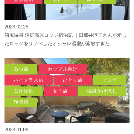
2023.02.25
沼尻温泉 沼尻高原ロッジ宿泊記 ｜田部井淳子さんが愛し
たロッジをリノベしたオシャレ湯宿が素敵すぎた
あつ湯
カップル向け
ハイクラス宿
ひとり旅
ブログ
塩化物泉
女子旅
源泉かけ流し
静岡県
2023.01.09