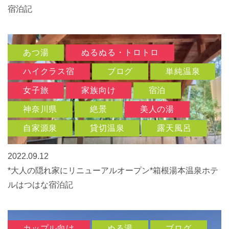
宿泊記
あつ湯
ぬるぬる・トロトロ
ハイクラス宿
ブログ
単純温泉
女子旅
家族向け
宿泊
神奈川県
絶景
美人の湯
自家源泉
貸切温泉
露天風呂
2022.09.12
*大人の隠れ家にリニューアルオープン*箱根湯本温泉ホテ
ルはつはな宿泊記
カップル向け
ぬる湯
ブログ