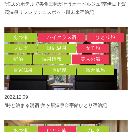
*海辺のホテルで美食三昧が叶うオーベルジュ*南伊豆下賀
茂温泉リフレッシュスポット風未来宿泊記
あつ湯
ハイクラス宿
ひとり旅
ブログ
単純温泉
女子旅
宿泊
温泉情報
美人の湯
自家源泉
長野県
露天風呂
2022.12.09
*時と泊まる湯宿*美ヶ原温泉金宇館ひとり宿泊記
あつ湯
ひとり旅
ブログ