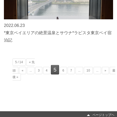
2022.06.23
*東京ベイエリアの絶景温泉とサウナ*ラビスタ東京ベイ宿
泊記
5 / 14
« 先
5
頭
«
...
3
4
6
7
...
10
...
»
最
後 »
ページトップヘ