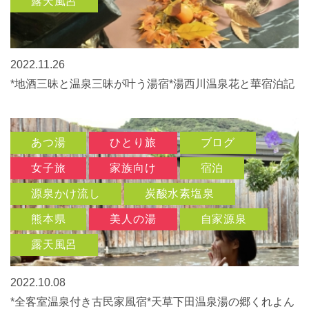
露天風呂
2022.11.26
*地酒三昧と温泉三昧が叶う湯宿*湯西川温泉花と華宿泊記
あつ湯
ひとり旅
ブログ
女子旅
家族向け
宿泊
源泉かけ流し
炭酸水素塩泉
熊本県
美人の湯
自家源泉
露天風呂
2022.10.08
*全客室温泉付き古民家風宿*天草下田温泉湯の郷くれよん