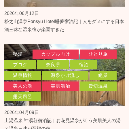
2026年06月12日
松之山温泉Ponsyu Hotel睡夢宿泊記｜人をダメにする日本
酒三昧な温泉宿が楽園すぎた
秘湯
カップル向け
ひとり旅
ブログ
奈良県
宿泊
温泉情報
源泉かけ流し
絶景
美人の湯
美肌湯治
貸切温泉
露天風呂
2026年04月09日
上湯温泉 神湯荘宿泊記｜お花見温泉が叶う美肌美人の湯
と温泉三昧が至福の宿