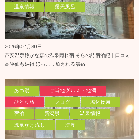
温泉情報
露天風呂
2026年07月30日
芦安温泉静かな森の温泉隠れ宿 そらの詩宿泊記｜口コミ
高評価も納得 ほっこり癒される湯宿
あつ湯
ご当地グルメ・地酒
ひとり旅
ブログ
塩化物泉
宿泊
新潟県
温泉情報
源泉かけ流し
濃厚