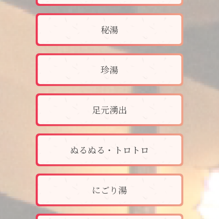
秘湯
珍湯
足元湧出
ぬるぬる・トロトロ
にごり湯