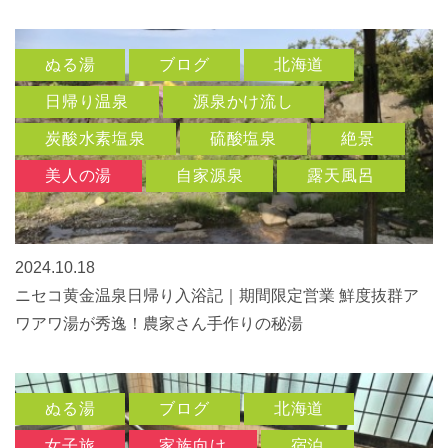
ぬる湯
ブログ
北海道
日帰り温泉
源泉かけ流し
炭酸水素塩泉
硫酸塩泉
絶景
美人の湯
自家源泉
露天風呂
2024.10.18
ニセコ黄金温泉日帰り入浴記｜期間限定営業 鮮度抜群ア
ワアワ湯が秀逸！農家さん手作りの秘湯
ぬる湯
ブログ
北海道
女子旅
家族向け
宿泊