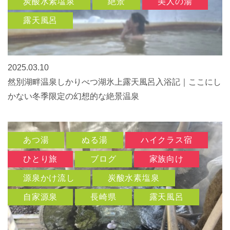
炭酸水素塩泉
絶景
美人の湯
露天風呂
2025.03.10
然別湖畔温泉しかりべつ湖氷上露天風呂入浴記｜ここにし
かない冬季限定の幻想的な絶景温泉
あつ湯
ぬる湯
ハイクラス宿
ひとり旅
ブログ
家族向け
源泉かけ流し
炭酸水素塩泉
自家源泉
長崎県
露天風呂