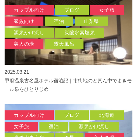
カップル向け
ブログ
女子旅
家族向け
宿泊
山梨県
源泉かけ流し
炭酸水素塩泉
美人の湯
露天風呂
2025.03.21
甲府温泉古名屋ホテル宿泊記｜市街地のど真ん中でよきモ
ール泉をひとりじめ
カップル向け
ブログ
北海道
女子旅
宿泊
源泉かけ流し