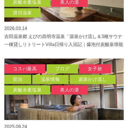
炭酸水素塩泉
美人の湯
貸切温泉
2026.03.14
吉田温泉郷 えびの昌明寺温泉「源泉かけ流し＆3種サウナ
一棟貸しリトリートVilla日帰り入浴記｜爆泡付炭酸泉堪能
コスパ最高
ブログ
女子旅
宿泊
温泉情報
源泉かけ流し
炭酸水素塩泉
美人の湯
2025.09.24