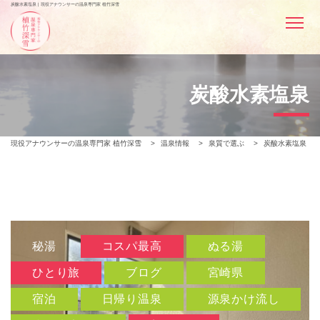
炭酸水素塩泉 | 現役アナウンサーの温泉専門家 植竹深雪
炭酸水素塩泉
現役アナウンサーの温泉専門家 植竹深雪
>
温泉情報
>
泉質で選ぶ
>
炭酸水素塩泉
秘湯
コスパ最高
ぬる湯
ひとり旅
ブログ
宮崎県
宿泊
日帰り温泉
源泉かけ流し