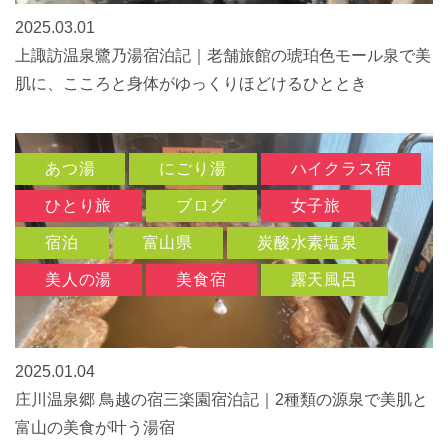
2025.03.01
上諏訪温泉鷺乃湯宿泊記｜老舗旅館の琥珀色モール泉で美
肌に、こころと身体がゆっくりほどけるひととき
あつ湯
にごり湯
ハイクラス宿
ひとり旅
ブログ
女子旅
宿泊
富山県
炭酸水素塩泉
美人の湯
美食宿
露天風呂
2025.01.04
庄川温泉郷 鳥越の宿三楽園宿泊記｜2種類の源泉で美肌と
富山の美食が叶う湯宿