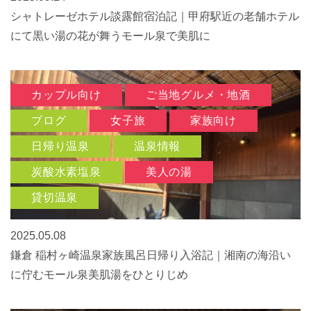
シャトレーゼホテル談露館宿泊記｜甲府駅近の老舗ホテル
にて黒い湯の花が舞うモール泉で美肌に
カップル向け
ご当地グルメ・地酒
ブログ
女子旅
家族向け
日帰り温泉
温泉情報
炭酸水素塩泉
美人の湯
貸切温泉
2025.05.08
鎌倉 稲村ヶ崎温泉家族風呂日帰り入浴記｜湘南の海沿い
に佇むモール泉美肌湯をひとりじめ