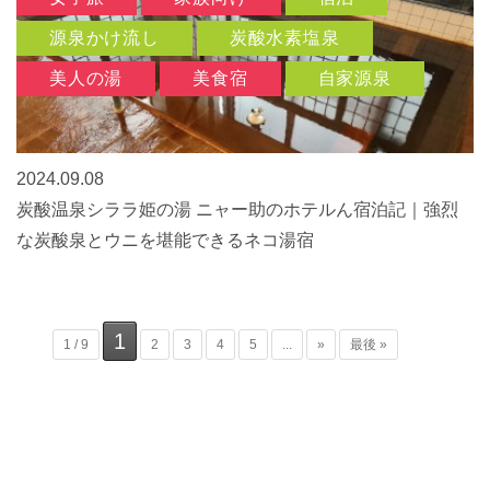
源泉かけ流し
炭酸水素塩泉
美人の湯
美食宿
自家源泉
2024.09.08
炭酸温泉シララ姫の湯 ニャー助のホテルん宿泊記｜強烈
な炭酸泉とウニを堪能できるネコ湯宿
1
1 / 9
2
3
4
5
...
»
最後 »