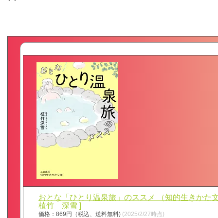
おとな「ひとり温泉旅」のススメ （知的生きかた文庫
植竹 深雪 ]
価格：869円（税込、送料無料)
(2025/2/27時点)