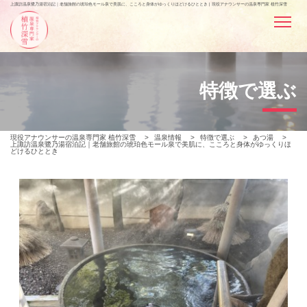
上諏訪温泉鷺乃湯宿泊記｜老舗旅館の琥珀色モール泉で美肌に、こころと身体がゆっくりほどけるひととき | 現役アナウンサーの温泉専門家 植竹深雪
特徴で選ぶ
現役アナウンサーの温泉専門家 植竹深雪
>
温泉情報
>
特徴で選ぶ
>
あつ湯
>
上諏訪温泉鷺乃湯宿泊記｜老舗旅館の琥珀色モール泉で美肌に、こころと身体がゆっくりほ
どけるひととき