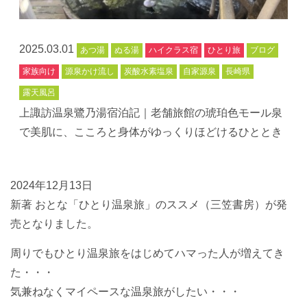
2025.03.01
あつ湯
ぬる湯
ハイクラス宿
ひとり旅
ブログ
家族向け
源泉かけ流し
炭酸水素塩泉
自家源泉
長崎県
露天風呂
上諏訪温泉鷺乃湯宿泊記｜老舗旅館の琥珀色モール泉
で美肌に、こころと身体がゆっくりほどけるひととき
2024年12月13日
新著 おとな「ひとり温泉旅」のススメ（三笠書房）が発
売となりました。
周りでもひとり温泉旅をはじめてハマった人が増えてき
た・・・
気兼ねなくマイペースな温泉旅がしたい・・・