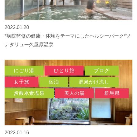
2022.01.20
*病院監修の健康・体験をテーマにしたヘルシーパーク*ソ
ナタリュー久屋原温泉
にごり湯
ひとり旅
ブログ
女子旅
宿泊
源泉かけ流し
炭酸水素塩泉
美人の湯
群馬県
2022.01.16