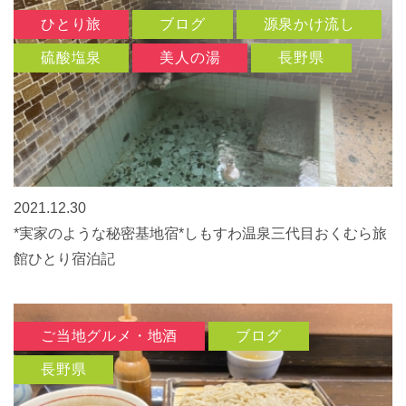
ひとり旅
ブログ
源泉かけ流し
硫酸塩泉
美人の湯
長野県
2021.12.30
*実家のような秘密基地宿*しもすわ温泉三代目おくむら旅
館ひとり宿泊記
ご当地グルメ・地酒
ブログ
長野県