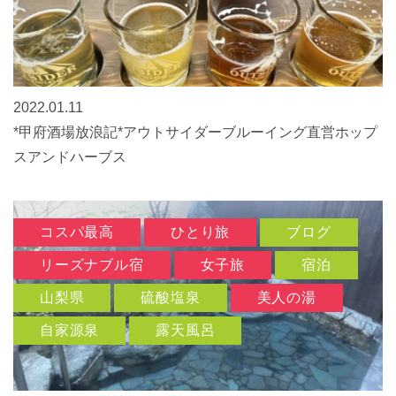
2022.01.11
*甲府酒場放浪記*アウトサイダーブルーイング直営ホップ
スアンドハーブス
コスパ最高
ひとり旅
ブログ
リーズナブル宿
女子旅
宿泊
山梨県
硫酸塩泉
美人の湯
自家源泉
露天風呂