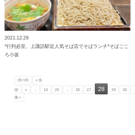
2021.12.29
*行列必至。上諏訪駅近人気そば店でそばランチ*そばごこ
ろ小坂
28 / 65
« 先
28
頭
«
...
10
20
...
26
27
29
30
.
後 »