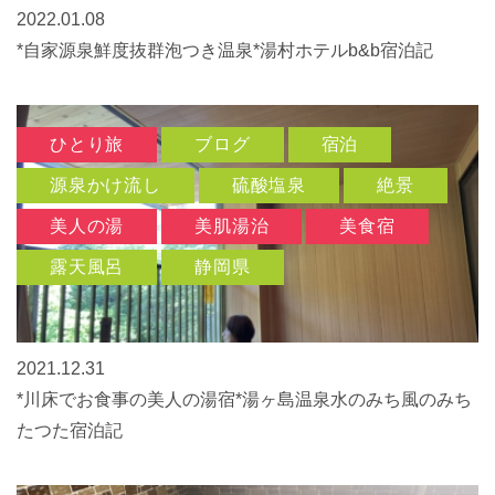
2022.01.08
*自家源泉鮮度抜群泡つき温泉*湯村ホテルb&b宿泊記
ひとり旅
ブログ
宿泊
源泉かけ流し
硫酸塩泉
絶景
美人の湯
美肌湯治
美食宿
露天風呂
静岡県
2021.12.31
*川床でお食事の美人の湯宿*湯ヶ島温泉水のみち風のみち
たつた宿泊記