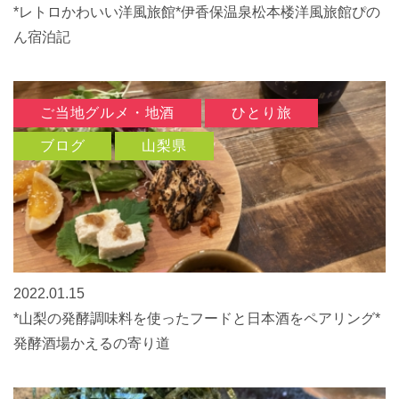
*レトロかわいい洋風旅館*伊香保温泉松本楼洋風旅館ぴの
ん宿泊記
ご当地グルメ・地酒
ひとり旅
ブログ
山梨県
2022.01.15
*山梨の発酵調味料を使ったフードと日本酒をペアリング*
発酵酒場かえるの寄り道