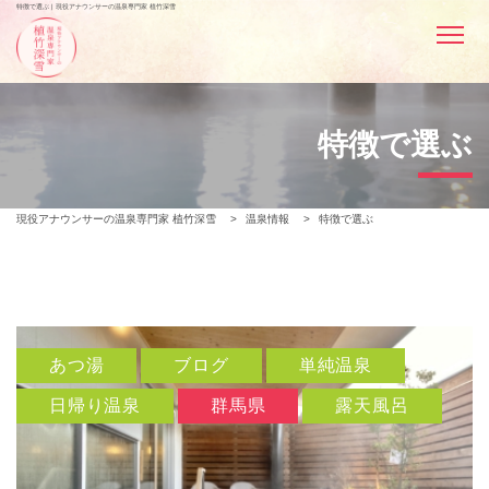
特徴で選ぶ | 現役アナウンサーの温泉専門家 植竹深雪
特徴で選ぶ
現役アナウンサーの温泉専門家 植竹深雪
>
温泉情報
>
特徴で選ぶ
あつ湯
ブログ
単純温泉
日帰り温泉
群馬県
露天風呂