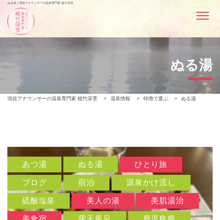
ぬる湯 | 現役アナウンサーの温泉専門家 植竹深雪
ぬる湯
現役アナウンサーの温泉専門家 植竹深雪
>
温泉情報
>
特徴で選ぶ
>
ぬる湯
あつ湯
ぬる湯
ひとり旅
ブログ
宿泊
源泉かけ流し
硫酸塩泉
美人の湯
美肌湯治
美食宿
露天風呂
鹿児島県