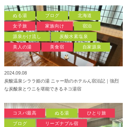
ぬる湯
ブログ
北海道
女子旅
家族向け
宿泊
源泉かけ流し
炭酸水素塩泉
美人の湯
美食宿
自家源泉
2024.09.08
炭酸温泉シララ姫の湯 ニャー助のホテルん宿泊記｜強烈
な炭酸泉とウニを堪能できるネコ湯宿
コスパ最高
ぬる湯
ひとり旅
ブログ
リーズナブル宿