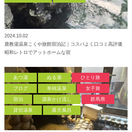
2024.10.02
鹿教湯温泉こくや旅館宿泊記｜コスパよく口コミ高評価
昭和レトロでアットホームな宿
あつ湯
ぬる湯
ひとり旅
ブログ
単純温泉
女子旅
宿泊
源泉かけ流し
群馬県
貸切温泉
露天風呂