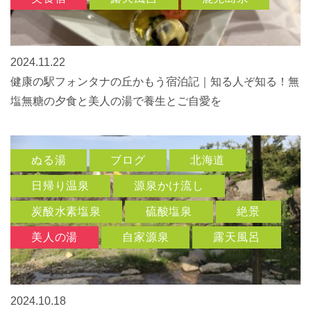
2024.11.22
健康の駅フォンタナの丘かもう宿泊記｜知る人ぞ知る！無
塩無糖の夕食と美人の湯で養生とご自愛を
ぬる湯
ブログ
北海道
日帰り温泉
源泉かけ流し
炭酸水素塩泉
硫酸塩泉
絶景
美人の湯
自家源泉
露天風呂
2024.10.18