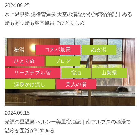
2024.09.25
水上温泉郷 湯檜曽温泉 天空の湯なかや旅館宿泊記｜ぬる
湯もあつ湯も客室風呂でひとりじめ
秘湯
コスパ最高
ぬる湯
ひとり旅
ブログ
リーズナブル宿
宿泊
山梨県
源泉かけ流し
美人の湯
2024.09.15
光源の里温泉 ヘルシー美里宿泊記｜南アルプスの秘湯で
温冷交互浴が神すぎる