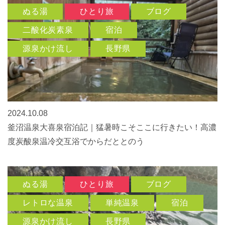
ぬる湯
ひとり旅
ブログ
二酸化炭素泉
宿泊
源泉かけ流し
長野県
2024.10.08
釜沼温泉大喜泉宿泊記｜猛暑時こそここに行きたい！高濃
度炭酸泉温冷交互浴でからだととのう
ぬる湯
ひとり旅
ブログ
レトロな温泉
単純温泉
宿泊
源泉かけ流し
長野県