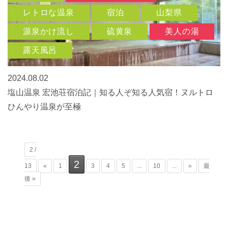
レトロな温泉
宿泊
山梨県
源泉かけ流し
硫黄泉
美人の湯
露天風呂
2024.08.02
塩山温泉 宏池荘宿泊記｜知る人ぞ知る人気宿！ヌルトロ
ひんやり温泉が至極
2 /
2
13
«
1
3
4
5
...
10
...
»
最
後 »