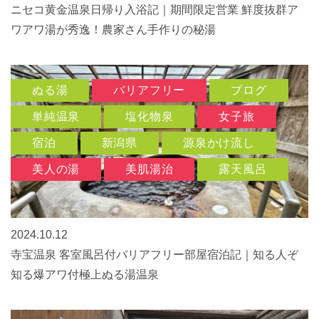
ニセコ黄金温泉日帰り入浴記｜期間限定営業 鮮度抜群ア
ワアワ湯が秀逸！農家さん手作りの秘湯
ぬる湯
バリアフリー
ブログ
単純温泉
塩化物泉
女子旅
宿泊
新潟県
源泉かけ流し
美人の湯
美肌湯治
露天風呂
2024.10.12
寺宝温泉 客室風呂付バリアフリー部屋宿泊記｜知る人ぞ
知る爆アワ付極上ぬる湯温泉