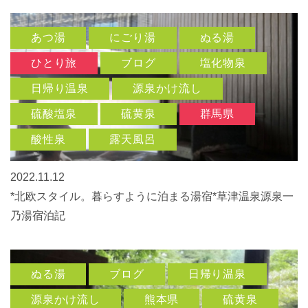
あつ湯
にごり湯
ぬる湯
ひとり旅
ブログ
塩化物泉
日帰り温泉
源泉かけ流し
硫酸塩泉
硫黄泉
群馬県
酸性泉
露天風呂
2022.11.12
*北欧スタイル。暮らすように泊まる湯宿*草津温泉源泉一
乃湯宿泊記
ぬる湯
ブログ
日帰り温泉
源泉かけ流し
熊本県
硫黄泉