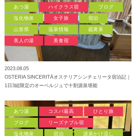
あつ湯
ハイクラス宿
ブログ
塩化物泉
女子旅
宿泊
山形県
温泉情報
硫黄泉
美人の湯
美食宿
2023.08.05
OSTERIA SINCERITÀオステリアシンチェリータ宿泊記｜
1日3組限定のオーベルジュで十割源泉堪能
あつ湯
コスパ最高
ひとり旅
ブログ
リーズナブル宿
塩化物泉
宿泊
源泉かけ流し