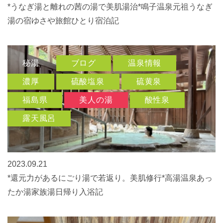
貸切温泉
露天風呂
*うなぎ湯と離れの茜の湯で美肌湯治*鳴子温泉元祖うなぎ
湯の宿ゆさや旅館ひとり宿泊記
秘湯
ブログ
温泉情報
濃厚
硫酸塩泉
硫黄泉
福島県
美人の湯
酸性泉
露天風呂
2023.09.21
*還元力があるにごり湯で若返り。美肌修行*高湯温泉あっ
たか湯家族湯日帰り入浴記