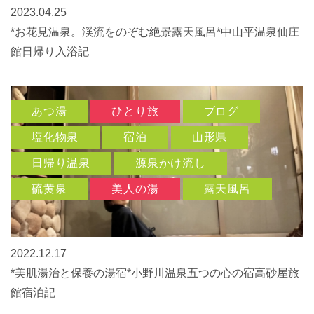
2023.04.25
*お花見温泉。渓流をのぞむ絶景露天風呂*中山平温泉仙庄
館日帰り入浴記
あつ湯
ひとり旅
ブログ
塩化物泉
宿泊
山形県
日帰り温泉
源泉かけ流し
硫黄泉
美人の湯
露天風呂
2022.12.17
*美肌湯治と保養の湯宿*小野川温泉五つの心の宿高砂屋旅
館宿泊記