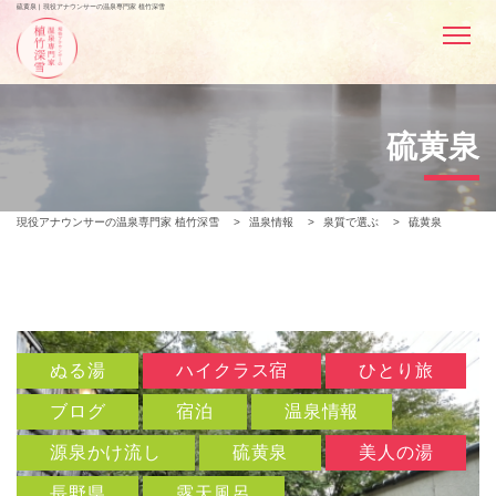
硫黄泉 | 現役アナウンサーの温泉専門家 植竹深雪
硫黄泉
現役アナウンサーの温泉専門家 植竹深雪
>
温泉情報
>
泉質で選ぶ
>
硫黄泉
ぬる湯
ハイクラス宿
ひとり旅
ブログ
宿泊
温泉情報
源泉かけ流し
硫黄泉
美人の湯
長野県
露天風呂