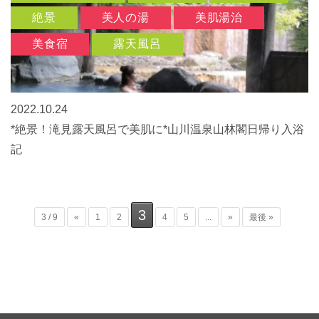
絶景
美人の湯
美肌湯治
美食宿
露天風呂
2022.10.24
*絶景！滝見露天風呂で美肌に*山川温泉山林閣日帰り入浴
記
3
3 / 9
«
1
2
4
5
...
»
最後 »