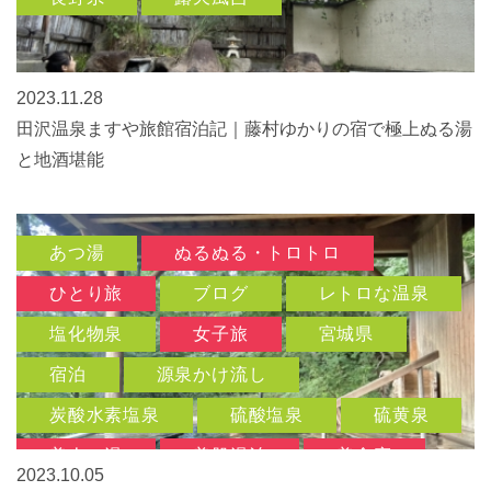
2023.11.28
田沢温泉ますや旅館宿泊記｜藤村ゆかりの宿で極上ぬる湯
と地酒堪能
あつ湯
ぬるぬる・トロトロ
ひとり旅
ブログ
レトロな温泉
塩化物泉
女子旅
宮城県
宿泊
源泉かけ流し
炭酸水素塩泉
硫酸塩泉
硫黄泉
美人の湯
美肌湯治
美食宿
2023.10.05