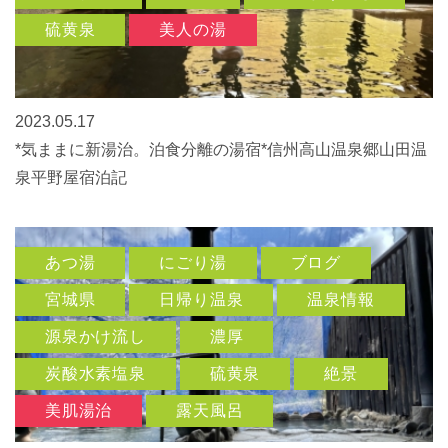
硫黄泉
美人の湯
2023.05.17
*気ままに新湯治。泊食分離の湯宿*信州高山温泉郷山田温
泉平野屋宿泊記
あつ湯
にごり湯
ブログ
宮城県
日帰り温泉
温泉情報
源泉かけ流し
濃厚
炭酸水素塩泉
硫黄泉
絶景
美肌湯治
露天風呂