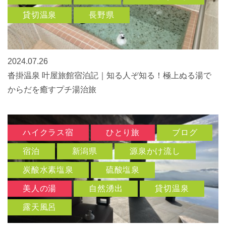
貸切温泉
長野県
2024.07.26
沓掛温泉 叶屋旅館宿泊記｜知る人ぞ知る！極上ぬる湯で
からだを癒すプチ湯治旅
ハイクラス宿
ひとり旅
ブログ
宿泊
新潟県
源泉かけ流し
炭酸水素塩泉
硫酸塩泉
美人の湯
自然湧出
貸切温泉
露天風呂