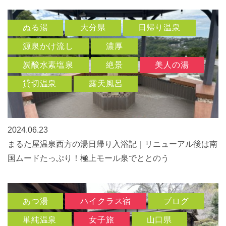
ぬる湯
大分県
日帰り温泉
源泉かけ流し
濃厚
炭酸水素塩泉
絶景
美人の湯
貸切温泉
露天風呂
2024.06.23
まるた屋温泉西方の湯日帰り入浴記｜リニューアル後は南
国ムードたっぷり！極上モール泉でととのう
あつ湯
ハイクラス宿
ブログ
単純温泉
女子旅
山口県