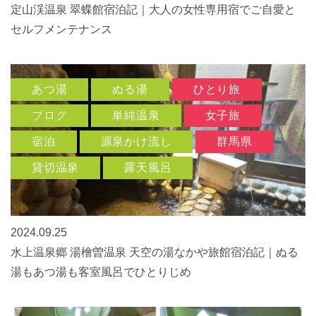
定山渓温泉 翠蝶館宿泊記｜大人の女性専用宿でご自愛と
セルフメンテナンス
あつ湯
ぬる湯
ひとり旅
ブログ
単純温泉
女子旅
宿泊
源泉かけ流し
群馬県
貸切温泉
露天風呂
2024.09.25
水上温泉郷 湯檜曽温泉 天空の湯なかや旅館宿泊記｜ぬる
湯もあつ湯も客室風呂でひとりじめ