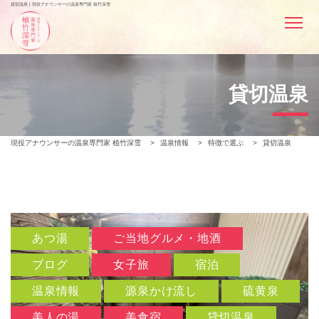
貸切温泉 | 現役アナウンサーの温泉専門家 植竹深雪
貸切温泉
現役アナウンサーの温泉専門家 植竹深雪
>
温泉情報
>
特徴で選ぶ
>
貸切温泉
あつ湯
ご当地グルメ・地酒
ブログ
女子旅
宿泊
温泉情報
源泉かけ流し
硫黄泉
美人の湯
美食宿
貸切温泉