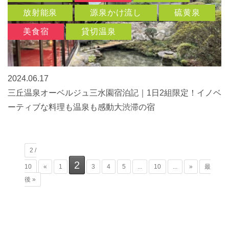
放射能泉
源泉かけ流し
硫黄泉
美食宿
貸切温泉
2024.06.17
三丘温泉オーベルジュ三水園宿泊記｜1日2組限定！イノベ
ーティブな料理も温泉も感動大渋滞の宿
2 /
2
10
«
1
3
4
5
...
10
...
»
最
後 »