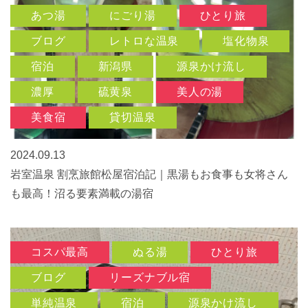
あつ湯
にごり湯
ひとり旅
ブログ
レトロな温泉
塩化物泉
宿泊
新潟県
源泉かけ流し
濃厚
硫黄泉
美人の湯
美食宿
貸切温泉
2024.09.13
岩室温泉 割烹旅館松屋宿泊記｜黒湯もお食事も女将さん
も最高！沼る要素満載の湯宿
コスパ最高
ぬる湯
ひとり旅
ブログ
リーズナブル宿
単純温泉
宿泊
源泉かけ流し