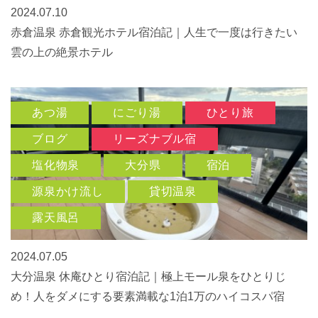
2024.07.10
赤倉温泉 赤倉観光ホテル宿泊記｜人生で一度は行きたい
雲の上の絶景ホテル
あつ湯
にごり湯
ひとり旅
ブログ
リーズナブル宿
塩化物泉
大分県
宿泊
源泉かけ流し
貸切温泉
露天風呂
2024.07.05
大分温泉 休庵ひとり宿泊記｜極上モール泉をひとりじ
め！人をダメにする要素満載な1泊1万のハイコスパ宿