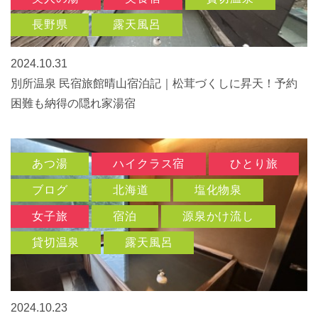
長野県
露天風呂
2024.10.31
別所温泉 民宿旅館晴山宿泊記｜松茸づくしに昇天！予約
困難も納得の隠れ家湯宿
あつ湯
ハイクラス宿
ひとり旅
ブログ
北海道
塩化物泉
女子旅
宿泊
源泉かけ流し
貸切温泉
露天風呂
2024.10.23