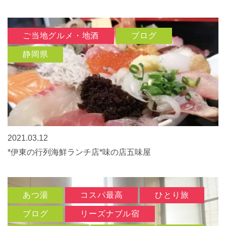
ご当地グルメ・地酒
ブログ
静岡県
2021.03.12
*伊東の行列海鮮ランチ店*味の店五味屋
あつ湯
コスパ最高
ひとり旅
ブログ
リーズナブル宿