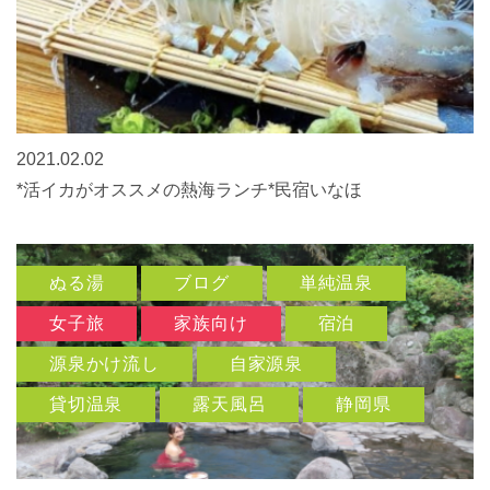
2021.02.02
*活イカがオススメの熱海ランチ*民宿いなほ
ぬる湯
ブログ
単純温泉
女子旅
家族向け
宿泊
源泉かけ流し
自家源泉
貸切温泉
露天風呂
静岡県