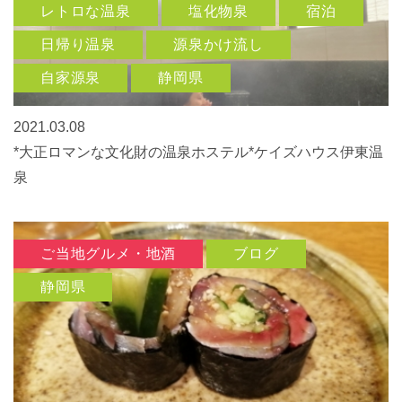
レトロな温泉
塩化物泉
宿泊
日帰り温泉
源泉かけ流し
自家源泉
静岡県
2021.03.08
*大正ロマンな文化財の温泉ホステル*ケイズハウス伊東温
泉
ご当地グルメ・地酒
ブログ
静岡県