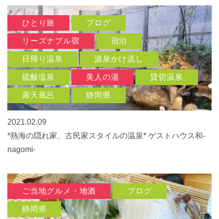
ひとり旅
ブログ
リーズナブル宿
宿泊
日帰り温泉
源泉かけ流し
硫酸塩泉
美人の湯
貸切温泉
露天風呂
静岡県
2021.02.09
*熱海の隠れ家、古民家スタイルの温泉* ゲストハウス和-
nagomi-
ご当地グルメ・地酒
ブログ
静岡県