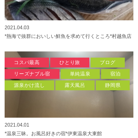
2021.04.03
*熱海で抜群においしい鮮魚を求めて行くところ*村越魚店
コスパ最高
ひとり旅
ブログ
リーズナブル宿
単純温泉
宿泊
源泉かけ流し
露天風呂
静岡県
2021.04.01
*温泉三昧。お風呂好きの宿*伊東温泉大東館