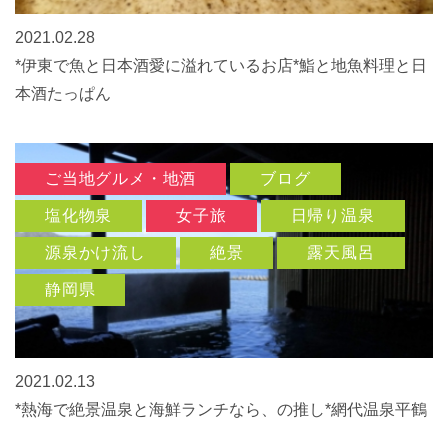
2021.02.28
*伊東で魚と日本酒愛に溢れているお店*鮨と地魚料理と日
本酒たっぱん
ご当地グルメ・地酒
ブログ
塩化物泉
女子旅
日帰り温泉
源泉かけ流し
絶景
露天風呂
静岡県
2021.02.13
*熱海で絶景温泉と海鮮ランチなら、の推し*網代温泉平鶴