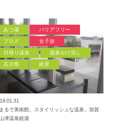
あつ湯
バリアフリー
ブログ
女子旅
日帰り温泉
源泉かけ流し
石川県
絶景
19.01.31
まるで美術館。スタイリッシュな温泉」加賀
山津温泉総湯