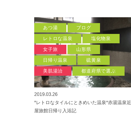
あつ湯
ブログ
レトロな温泉
塩化物泉
女子旅
山形県
日帰り温泉
硫黄泉
美肌湯治
都道府県で選ぶ
2019.03.26
*レトロなタイルにときめいた温泉*赤湯温泉
屋旅館日帰り入浴記