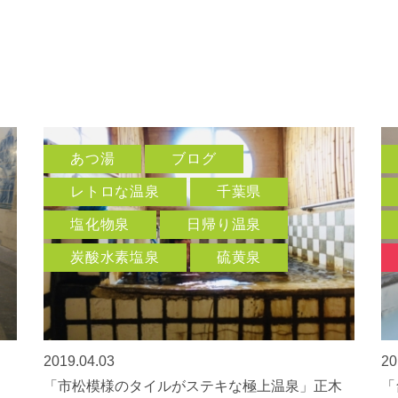
あつ湯
ブログ
レトロな温泉
千葉県
塩化物泉
日帰り温泉
炭酸水素塩泉
硫黄泉
2019.04.03
20
「市松模様のタイルがステキな極上温泉」正木
「