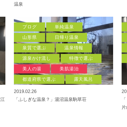
温泉
ブログ
単純温泉
山形県
日帰り温泉
泉質で選ぶ
温泉情報
源泉かけ流し
特徴で選ぶ
美人の湯
美肌湯治
都道府県で選ぶ
露天風呂
2019.02.26
20
近江
「ふしぎな温泉？」湯沼温泉駒草荘
「
片