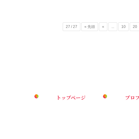
27 / 27
« 先頭
«
...
10
20
トップページ
プロ