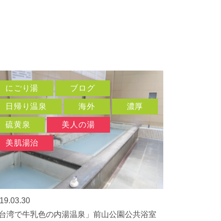
にごり湯
ブログ
日帰り温泉
海外
濃厚
硫黄泉
美人の湯
美肌湯治
19.03.30
台湾で牛乳色の内湯温泉」前山公園公共浴室