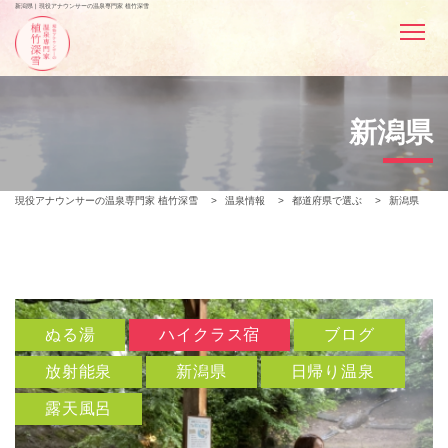
新潟県 | 現役アナウンサーの温泉専門家 植竹深雪
新潟県
現役アナウンサーの温泉専門家 植竹深雪
>
温泉情報
>
都道府県で選ぶ
>
新潟県
ぬる湯
ハイクラス宿
ブログ
放射能泉
新潟県
日帰り温泉
露天風呂