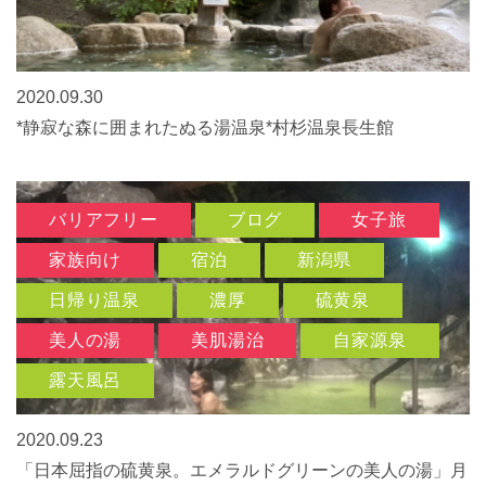
2020.09.30
*静寂な森に囲まれたぬる湯温泉*村杉温泉長生館
バリアフリー
ブログ
女子旅
家族向け
宿泊
新潟県
日帰り温泉
濃厚
硫黄泉
美人の湯
美肌湯治
自家源泉
露天風呂
2020.09.23
「日本屈指の硫黄泉。エメラルドグリーンの美人の湯」月