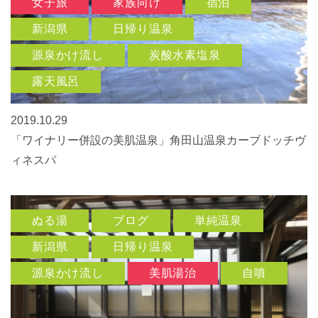
女子旅
家族向け
宿泊
新潟県
日帰り温泉
源泉かけ流し
炭酸水素塩泉
露天風呂
2019.10.29
「ワイナリー併設の美肌温泉」角田山温泉カーブドッチヴ
ィネスパ
ぬる湯
ブログ
単純温泉
新潟県
日帰り温泉
源泉かけ流し
美肌湯治
自噴