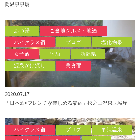
岡温泉泉慶
あつ湯
ご当地グルメ・地酒
ハイクラス宿
ブログ
塩化物泉
女子旅
宿泊
新潟県
源泉かけ流し
美食宿
2020.07.17
「日本酒×フレンチが楽しめる湯宿」松之山温泉玉城屋
ハイクラス宿
ブログ
単純温泉