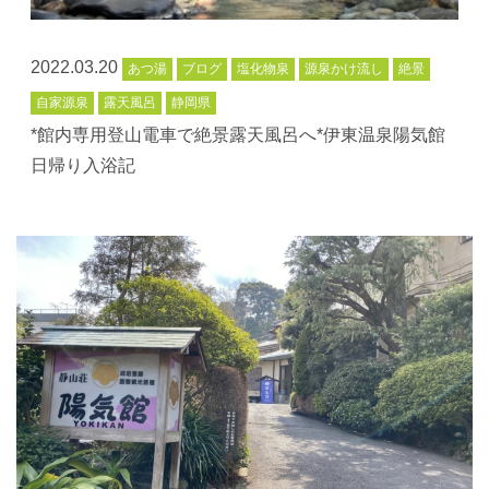
2022.03.20
あつ湯
ブログ
塩化物泉
源泉かけ流し
絶景
自家源泉
露天風呂
静岡県
*館内専用登山電車で絶景露天風呂へ*伊東温泉陽気館
日帰り入浴記