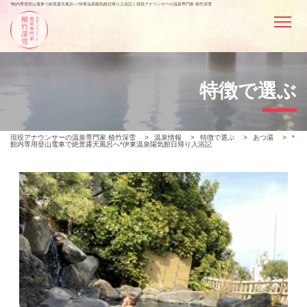
*館内専用登山電車で絶景露天風呂へ*伊東温泉陽気館日帰り入浴記 | 現役アナウンサーの温泉専門家 植竹深雪
特徴で選ぶ
現役アナウンサーの温泉専門家 植竹深雪
>
温泉情報
>
特徴で選ぶ
>
あつ湯
>
*
館内専用登山電車で絶景露天風呂へ*伊東温泉陽気館日帰り入浴記