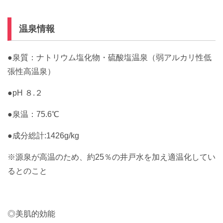
温泉情報
●泉質：
ナトリウム塩化物・硫酸塩温泉（弱アルカリ性低
張性高温泉）
●pH ８.２
●泉温：75.6℃
●成分総計:1426g/kg
※源泉が高温のため、約25％の井戸水を加え適温化してい
るとのこと
◎美肌的効能