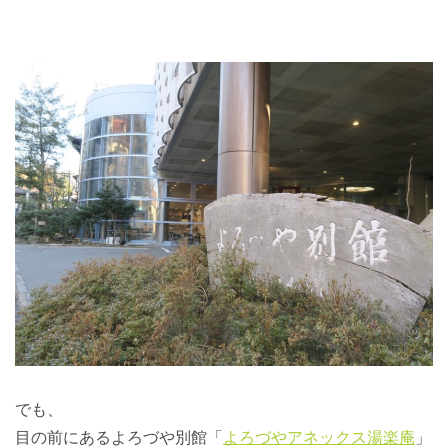
でも、
目の前にあるよろづや別館「
よろづやアネックス湯楽庵
」