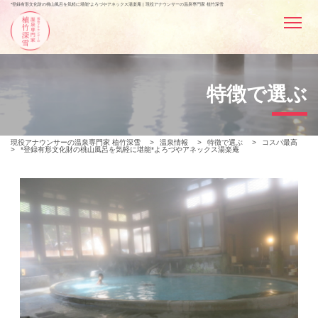
*登録有形文化財の桃山風呂を気軽に堪能*よろづやアネックス湯楽庵 | 現役アナウンサーの温泉専門家 植竹深雪
特徴で選ぶ
現役アナウンサーの温泉専門家 植竹深雪
>
温泉情報
>
特徴で選ぶ
>
コスパ最高
>
*登録有形文化財の桃山風呂を気軽に堪能*よろづやアネックス湯楽庵