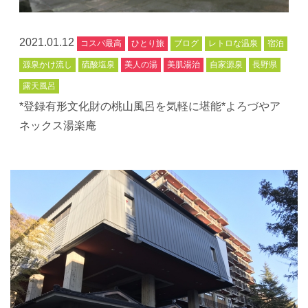
2021.01.12
コスパ最高
ひとり旅
ブログ
レトロな温泉
宿泊
源泉かけ流し
硫酸塩泉
美人の湯
美肌湯治
自家源泉
長野県
露天風呂
*登録有形文化財の桃山風呂を気軽に堪能*よろづやア
ネックス湯楽庵