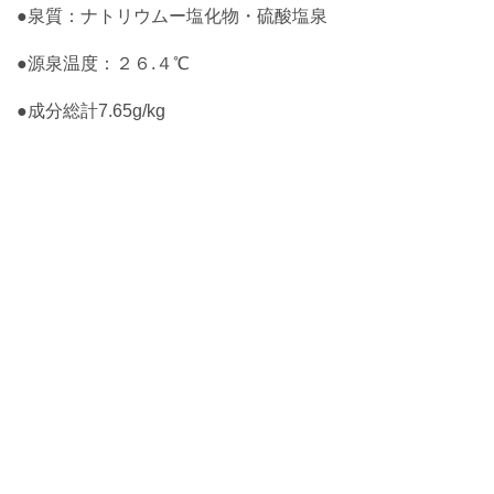
●泉質：ナトリウムー塩化物・硫酸塩泉
●源泉温度：２６.４℃
●成分総計7.65g/kg