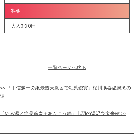
料金
大人3０0円
一覧ページへ戻る
<< 「甲信越一の絶景露天風呂で紅葉鑑賞」松川渓谷温泉滝の
湯
「ぬる湯と絶品蕎麦＋あんこう鍋」出羽の湯温泉宝来館 >>