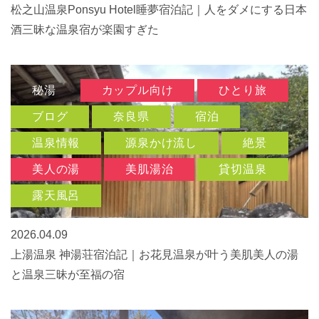
松之山温泉Ponsyu Hotel睡夢宿泊記｜人をダメにする日本
酒三昧な温泉宿が楽園すぎた
秘湯
カップル向け
ひとり旅
ブログ
奈良県
宿泊
温泉情報
源泉かけ流し
絶景
美人の湯
美肌湯治
貸切温泉
露天風呂
2026.04.09
上湯温泉 神湯荘宿泊記｜お花見温泉が叶う美肌美人の湯
と温泉三昧が至福の宿