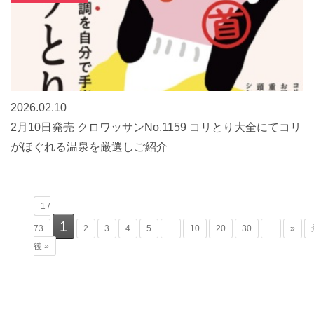
2026.02.10
2月10日発売 クロワッサンNo.1159 コリとり大全にてコリ
がほぐれる温泉を厳選しご紹介
1 /
1
73
2
3
4
5
...
10
20
30
...
»
後 »