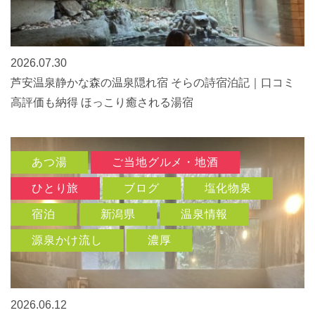
2026.07.30
芦安温泉静かな森の温泉隠れ宿 そらの詩宿泊記｜口コミ
高評価も納得 ほっこり癒される湯宿
あつ湯
ご当地グルメ・地酒
ひとり旅
ブログ
塩化物泉
宿泊
新潟県
温泉情報
源泉かけ流し
濃厚
2026.06.12