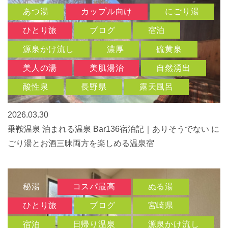
あつ湯
カップル向け
にごり湯
ひとり旅
ブログ
宿泊
源泉かけ流し
濃厚
硫黄泉
美人の湯
美肌湯治
自然湧出
酸性泉
長野県
露天風呂
2026.03.30
乗鞍温泉 泊まれる温泉 Bar136宿泊記｜ありそうでない に
ごり湯とお酒三昧両方を楽しめる温泉宿
秘湯
コスパ最高
ぬる湯
ひとり旅
ブログ
宮崎県
宿泊
日帰り温泉
源泉かけ流し