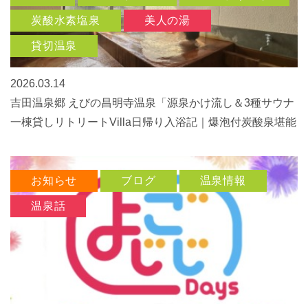
炭酸水素塩泉
美人の湯
貸切温泉
2026.03.14
吉田温泉郷 えびの昌明寺温泉「源泉かけ流し＆3種サウナ
一棟貸しリトリートVilla日帰り入浴記｜爆泡付炭酸泉堪能
お知らせ
ブログ
温泉情報
温泉話