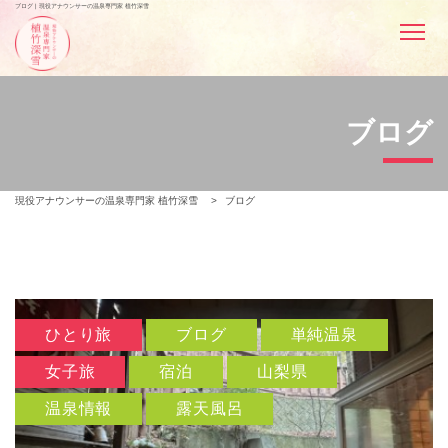
ブログ | 現役アナウンサーの温泉専門家 植竹深雪
ブログ
現役アナウンサーの温泉専門家 植竹深雪
>
ブログ
ひとり旅
ブログ
単純温泉
女子旅
宿泊
山梨県
温泉情報
露天風呂