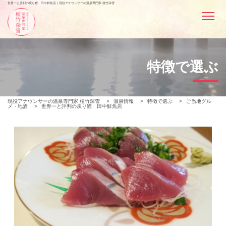
世界一と評判の戻り鰹 田中鮮魚店 | 現役アナウンサーの温泉専門家 植竹深雪
特徴で選ぶ
現役アナウンサーの温泉専門家 植竹深雪
>
温泉情報
>
特徴で選ぶ
>
ご当地グル
メ・地酒
>
世界一と評判の戻り鰹 田中鮮魚店