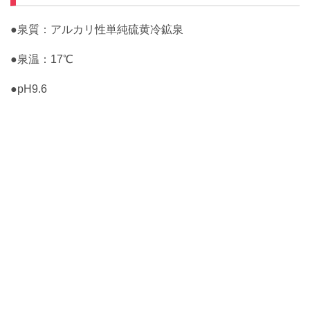
●泉質：アルカリ性単純硫黄冷鉱泉
●泉温：17℃
●pH9.6