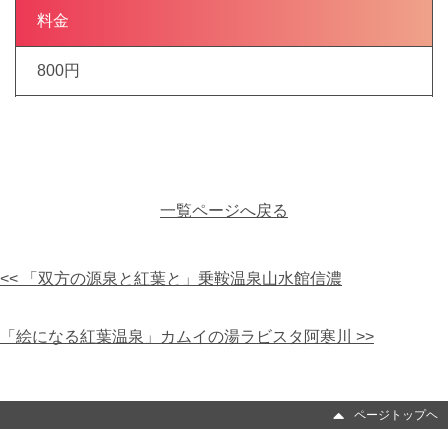
料金
800円
一覧ページへ戻る
<< 「双方の源泉と紅葉と」乗鞍温泉山水館信濃
「絵になる紅葉温泉」カムイの湯ラビスタ阿寒川 >>
ページトップヘ