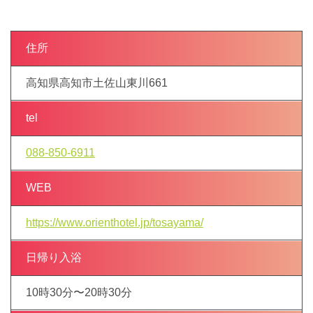
住所
高知県高知市土佐山東川661
tel
088-850-6911
WEB
https://www.orienthotel.jp/tosayama/
日帰り入浴
10時30分〜20時30分