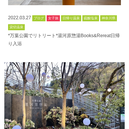
2022.03.27
ブログ
女子旅
日帰り温泉
硫酸塩泉
神奈川県
貸切温泉
*万葉公園でリトリート*湯河原惣湯Books&Rereat日帰
り入浴