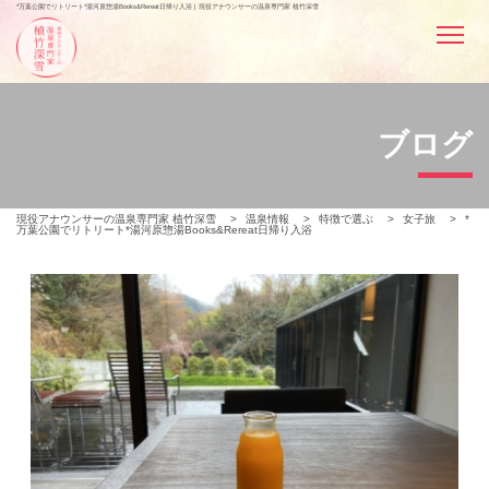
*万葉公園でリトリート*湯河原惣湯Books&Rereat日帰り入浴 | 現役アナウンサーの温泉専門家 植竹深雪
ブログ
現役アナウンサーの温泉専門家 植竹深雪
>
温泉情報
>
特徴で選ぶ
>
女子旅
>
*
万葉公園でリトリート*湯河原惣湯Books&Rereat日帰り入浴