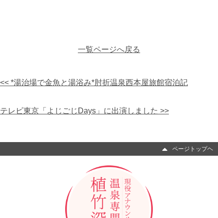
一覧ページへ戻る
<< *湯治場で金魚と湯浴み*肘折温泉西本屋旅館宿泊記
テレビ東京「よじごじDays」に出演しました >>
ページトップヘ