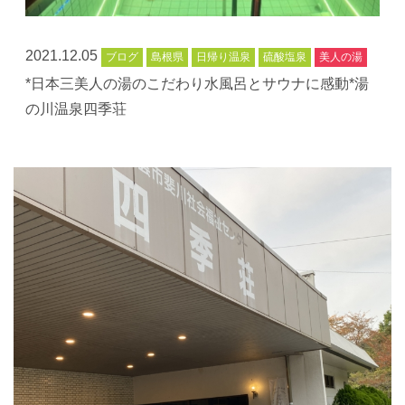
2021.12.05
ブログ
島根県
日帰り温泉
硫酸塩泉
美人の湯
*日本三美人の湯のこだわり水風呂とサウナに感動*湯
の川温泉四季荘