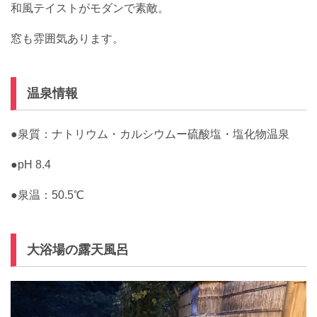
和風テイストがモダンで素敵。
窓も雰囲気あります。
温泉情報
●泉質：ナトリウム・カルシウムー硫酸塩・塩化物温泉
●pH 8.4
●泉温：50.5℃
大浴場の露天風呂