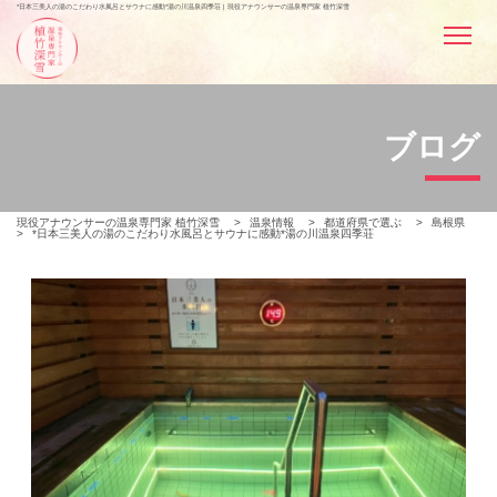
*日本三美人の湯のこだわり水風呂とサウナに感動*湯の川温泉四季荘 | 現役アナウンサーの温泉専門家 植竹深雪
ブログ
現役アナウンサーの温泉専門家 植竹深雪
>
温泉情報
>
都道府県で選ぶ
>
島根県
>
*日本三美人の湯のこだわり水風呂とサウナに感動*湯の川温泉四季荘