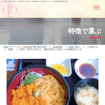
*積丹へ雲丹を求めて。漁師直営の人気店へ*お食事処みさき | 現役アナウンサーの温泉専門家 植竹深雪
特徴で選ぶ
現役アナウンサーの温泉専門家 植竹深雪
>
温泉情報
>
特徴で選ぶ
>
ご当地グル
メ・地酒
>
*積丹へ雲丹を求めて。漁師直営の人気店へ*お食事処みさき