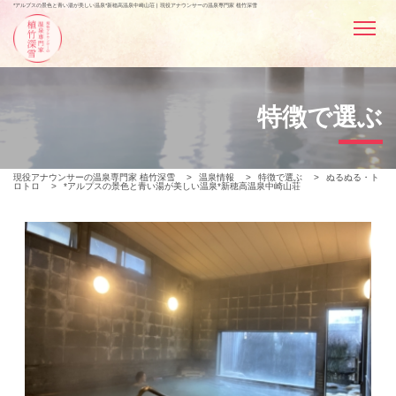
*アルプスの景色と青い湯が美しい温泉*新穂高温泉中崎山荘 | 現役アナウンサーの温泉専門家 植竹深雪
特徴で選ぶ
現役アナウンサーの温泉専門家 植竹深雪
>
温泉情報
>
特徴で選ぶ
>
ぬるぬる・ト
ロトロ
>
*アルプスの景色と青い湯が美しい温泉*新穂高温泉中崎山荘