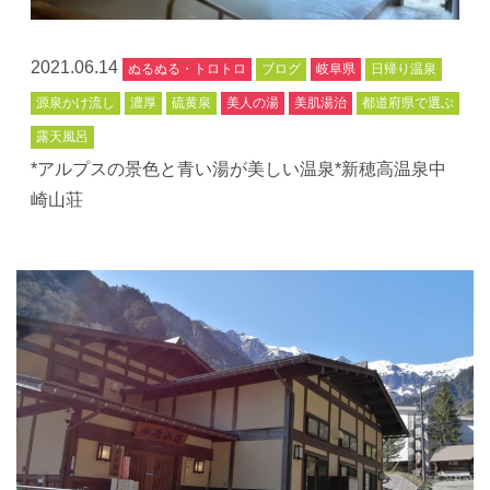
2021.06.14
ぬるぬる・トロトロ
ブログ
岐阜県
日帰り温泉
源泉かけ流し
濃厚
硫黄泉
美人の湯
美肌湯治
都道府県で選ぶ
露天風呂
*アルプスの景色と青い湯が美しい温泉*新穂高温泉中
崎山荘