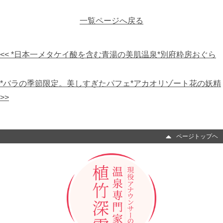
一覧ページへ戻る
<< *日本一メタケイ酸を含む青湯の美肌温泉*別府粋房おぐら
*バラの季節限定。美しすぎたパフェ*アカオリゾート花の妖精
>>
ページトップヘ