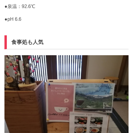
●泉温：92.6℃
●pH 6.6
食事処も人気