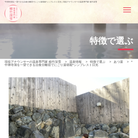
*中禅寺湖を一望できる泊食分離宿でにごり湯堪能*シンプレスト日光 | 現役アナウンサーの温泉専門家 植竹深雪
特徴で選ぶ
現役アナウンサーの温泉専門家 植竹深雪
>
温泉情報
>
特徴で選ぶ
>
あつ湯
>
*
中禅寺湖を一望できる泊食分離宿でにごり湯堪能*シンプレスト日光