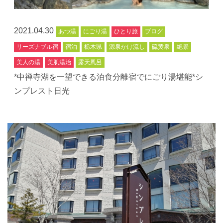
2021.04.30
あつ湯
にごり湯
ひとり旅
ブログ
リーズナブル宿
宿泊
栃木県
源泉かけ流し
硫黄泉
絶景
美人の湯
美肌湯治
露天風呂
*中禅寺湖を一望できる泊食分離宿でにごり湯堪能*シ
ンプレスト日光