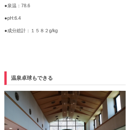
●泉温：78.6
●pH:6.4
●成分総計：１５８２g/kg
温泉卓球もできる