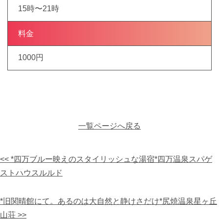
15時〜21時
料金
1000円
一覧ページへ戻る
<< *四万ブルー映えのスタイリッシュな湯宿*四万温泉スパゲ
ストハウスルルド
*旧関晴館にて。あるのは大自然と静けさだけ*尻焼温泉星ヶ丘
山荘 >>