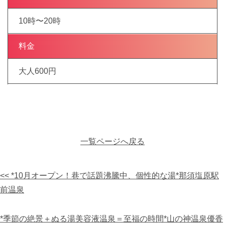
10時〜20時
料金
大人600円
一覧ページへ戻る
<< *10月オープン！巷で話題沸騰中、個性的な湯*那須塩原駅
前温泉
*季節の絶景＋ぬる湯美容液温泉＝至福の時間*山の神温泉優香