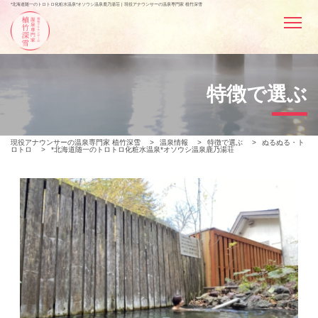
*北海道随一のトロトロ化粧水温泉*オソウシ温泉鹿乃湯荘 | 現役アナウンサーの温泉専門家 植竹深雪
特徴で選ぶ
現役アナウンサーの温泉専門家 植竹深雪
>
温泉情報
>
特徴で選ぶ
>
ぬるぬる・ト
ロトロ
>
*北海道随一のトロトロ化粧水温泉*オソウシ温泉鹿乃湯荘