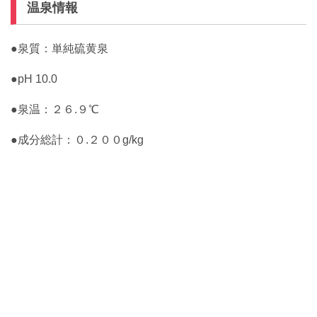
温泉情報
●泉質：単純硫黄泉
●pH 10.0
●泉温：２６.９℃
●成分総計：０.２００g/kg