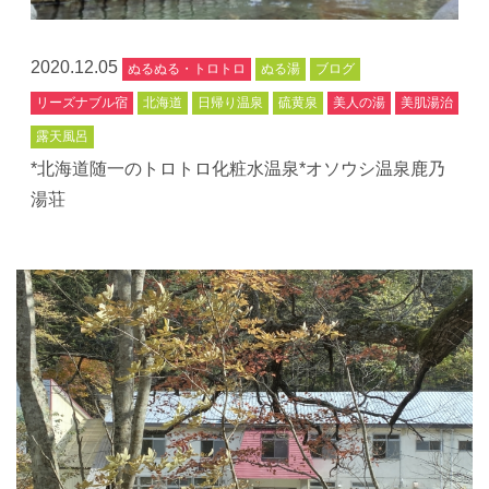
2020.12.05
ぬるぬる・トロトロ
ぬる湯
ブログ
リーズナブル宿
北海道
日帰り温泉
硫黄泉
美人の湯
美肌湯治
露天風呂
*北海道随一のトロトロ化粧水温泉*オソウシ温泉鹿乃
湯荘