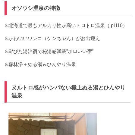
オソウシ温泉の特徴
♨️北海道で最もアルカリ性が高いトロトロ温泉（ pH10）
♨️かわいいワンコ（ケンちゃん）がお出迎え
♨️鄙びた湯治宿で秘湯感満載”ボロいい宿”
♨️森林浴＋ぬる湯＆ひんやり温泉
ヌルトロ感がハンパない極上ぬる湯とひんやり
温泉