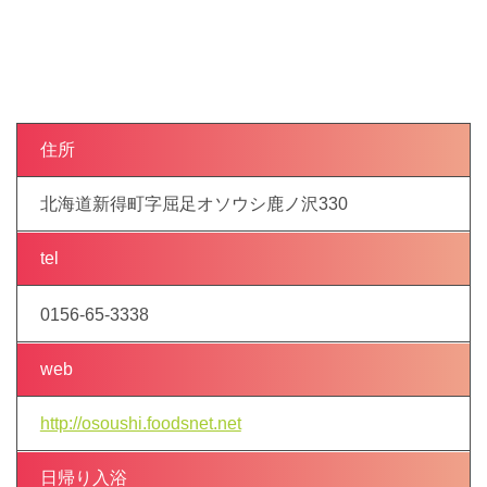
住所
北海道新得町字屈足オソウシ鹿ノ沢330
tel
0156-65-3338
web
http://osoushi.foodsnet.net
日帰り入浴