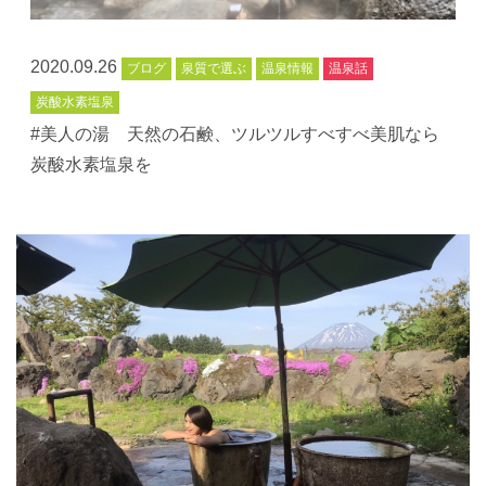
2020.09.26
ブログ
泉質で選ぶ
温泉情報
温泉話
炭酸水素塩泉
#美人の湯 天然の石鹸、ツルツルすべすべ美肌なら
炭酸水素塩泉を