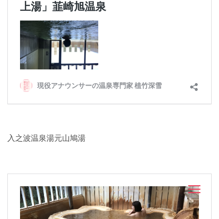
入之波温泉湯元山鳩湯