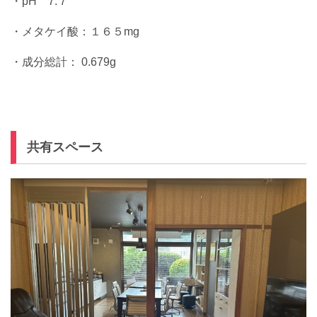
・pH 7.７
・メタケイ酸：１６５mg
・成分総計： 0.679g
共有スペース