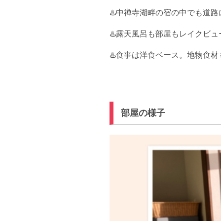
♨️中禅寺湖畔の宿の中でも道
♨️露天風呂も部屋もレイクビ
♨️食事は洋食ベース。地物食
部屋の様子