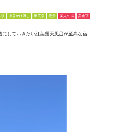
木県
源泉かけ流し
硫黄泉
絶景
美人の湯
美食宿
緒にしておきたい紅葉露天風呂が至高な宿