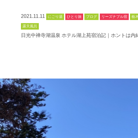
2021.11.11
にごり湯
ひとり旅
ブログ
リーズナブル宿
栃
露天風呂
日光中禅寺湖温泉 ホテル湖上苑宿泊記｜ホントは内