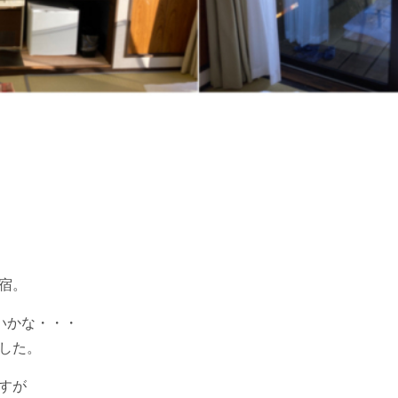
宿。
いかな・・・
した。
すが