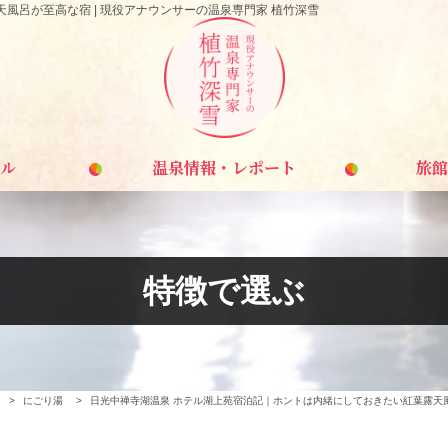
風呂が至高な宿 | 現役アナウンサーの温泉専門家 植竹深雪
ル
温泉情報・レポート
旅館
特徴で選ぶ
>
にごり湯
>
日光中禅寺湖温泉 ホテル湖上苑宿泊記｜ホントは内緒にしておきたい紅葉露天