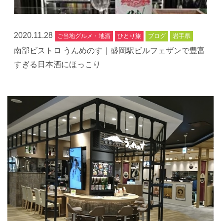
2020.11.28
ご当地グルメ・地酒
ひとり旅
ブログ
岩手県
南部ビストロ うんめのす｜盛岡駅ビルフェザンで豊富
すぎる日本酒にほっこり