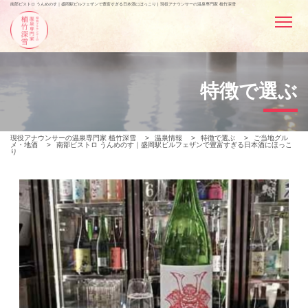
南部ビストロ うんめのす｜盛岡駅ビルフェザンで豊富すぎる日本酒にほっこり | 現役アナウンサーの温泉専門家 植竹深雪
特徴で選ぶ
現役アナウンサーの温泉専門家 植竹深雪
>
温泉情報
>
特徴で選ぶ
>
ご当地グル
メ・地酒
>
南部ビストロ うんめのす｜盛岡駅ビルフェザンで豊富すぎる日本酒にほっこ
り