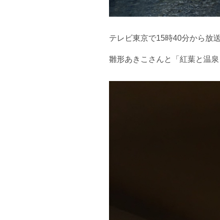
テレビ東京で15時40分から放
雛形あきこさんと「紅葉と温泉