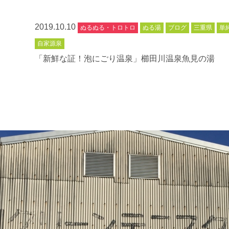
2019.10.10
ぬるぬる・トロトロ
ぬる湯
ブログ
三重県
単
自家源泉
「新鮮な証！泡にごり温泉」櫛田川温泉魚見の湯