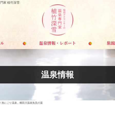
門家 植竹深雪
ル
温泉情報・レポート
旅館
温泉情報
！泡にごり温泉」櫛田川温泉魚見の湯