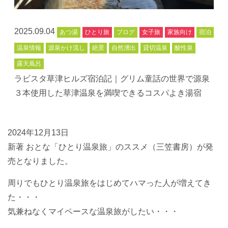
2025.09.04
あつ湯
ひとり旅
ブログ
女子旅
家族向け
宿泊
温泉情報
源泉かけ流し
絶景
自然湧出
貸切温泉
酸性泉
露天風呂
ラビスタ草津ヒルズ宿泊記｜グリム童話の世界で源泉
３本使用した草津温泉を満喫できるコスパよき湯宿
2024年12月13日
新著 おとな「ひとり温泉旅」のススメ（三笠書房）が発
売となりました。
周りでもひとり温泉旅をはじめてハマった人が増えてき
た・・・
気兼ねなくマイペースな温泉旅がしたい・・・