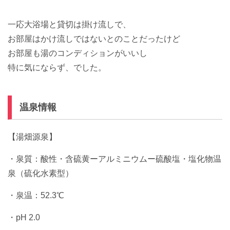
一応大浴場と貸切は掛け流しで、
お部屋はかけ流しではないとのことだったけど
お部屋も湯のコンディションがいいし
特に気にならず、でした。
温泉情報
【湯畑源泉】
・泉質：酸性・含硫黄ーアルミニウムー硫酸塩・塩化物温
泉（硫化水素型）
・泉温：52.3℃
・pH 2.0