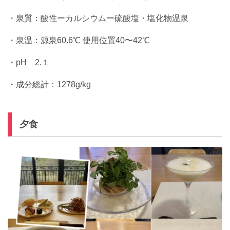
・泉質：酸性ーカルシウムー硫酸塩・塩化物温泉
・泉温：源泉60.6℃ 使用位置40〜42℃
・pH 2.１
・成分総計：1278g/kg
夕食