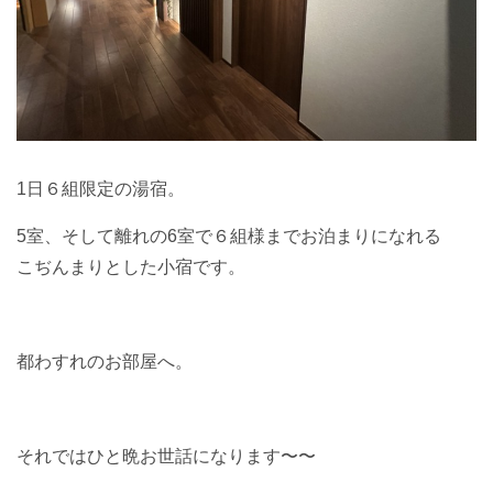
1日６組限定の湯宿。
5室、そして離れの6室で６組様までお泊まりになれる
こぢんまりとした小宿です。
都わすれのお部屋へ。
それではひと晩お世話になります〜〜