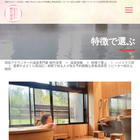
湯屋やまざくら宿泊記｜箱根で知る人ぞ知る予約困難な美食温泉宿 リピーター続出も納得 | 現役アナウンサーの温泉専門家 植竹深雪
特徴で選ぶ
現役アナウンサーの温泉専門家 植竹深雪
>
温泉情報
>
特徴で選ぶ
>
ハイクラス宿
>
湯屋やまざくら宿泊記｜箱根で知る人ぞ知る予約困難な美食温泉宿 リピーター続出も
納得