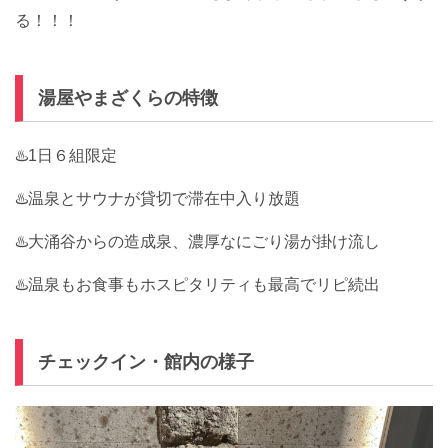
る！！！
湯屋やまざくらの特徴
♨️1日６組限定
♨️温泉とサウナが貸切で滞在中入り放題
♨️大涌谷からの造成泉、濃厚なにごり湯が掛け流し
♨️温泉もお食事もホスピタリティも最高でリピ続出
チェックイン・館内の様子