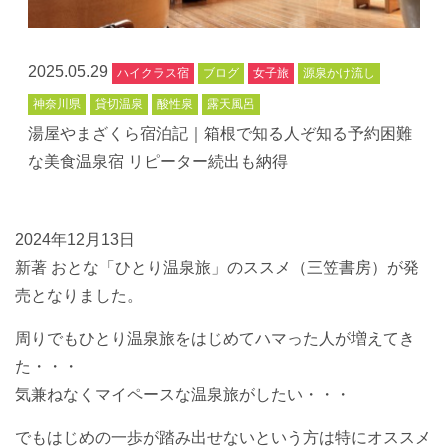
2025.05.29
ハイクラス宿
ブログ
女子旅
源泉かけ流し
神奈川県
貸切温泉
酸性泉
露天風呂
湯屋やまざくら宿泊記｜箱根で知る人ぞ知る予約困難
な美食温泉宿 リピーター続出も納得
2024年12月13日
新著 おとな「ひとり温泉旅」のススメ（三笠書房）が発
売となりました。
周りでもひとり温泉旅をはじめてハマった人が増えてき
た・・・
気兼ねなくマイペースな温泉旅がしたい・・・
でもはじめの一歩が踏み出せないという方は特にオススメ